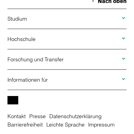
Nach oben
Toggle S
Studium
Toggle H
Studienangebot
Hochschule
Toggle F
Bewerbung
Über uns
Forschung und Transfer
Toggle I
Studienberatung
Aktuelles
Informationen für
Projekte
Weiterbildung
Veranstaltungen
Studieninteressierte
EN
Kontakt
Presse
Datenschutzerklärung
Studienkolleg
Einrichtungen
Studierende
Barrierefreiheit
Leichte Sprache
Impressum