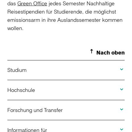
das
Green Office
jedes Semester Nachhaltige
Reisestipendien für Studierende, die möglichst
emissionsarm in ihre Auslandssemester kommen
wollen.
Nach oben
Toggle S
Studium
Toggle H
Studienangebot
Hochschule
Toggle F
Bewerbung
Über uns
Forschung und Transfer
Toggle I
Studienberatung
Aktuelles
Informationen für
Projekte