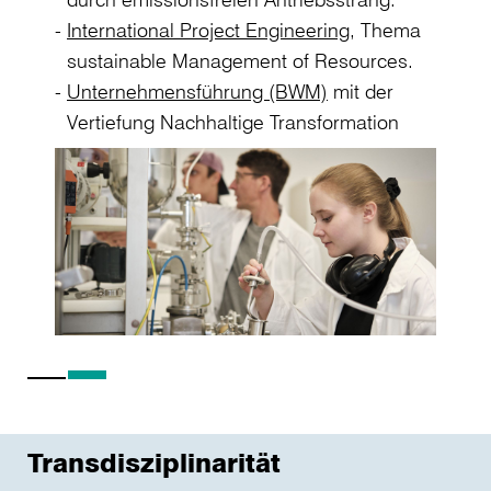
International Project Engineering
, Thema
sustainable Management of Resources.
Unternehmensführung (BWM)
mit der
wie
Vertiefung Nachhaltige Transformation
ss-
ain
t
ng.
Transdisziplinarität