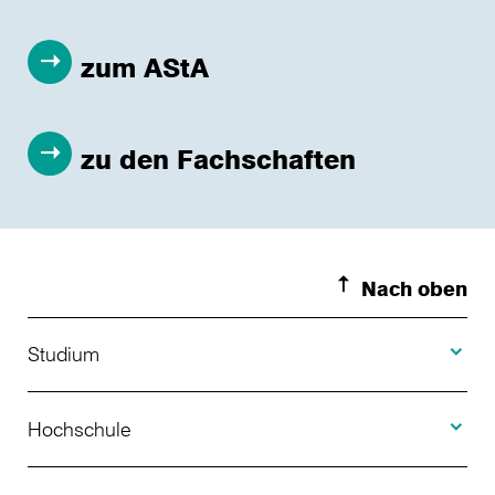
zum AStA
zu den Fachschaften
Nach oben
Toggle S
Studium
Toggle H
Studienangebot
Hochschule
Toggle F